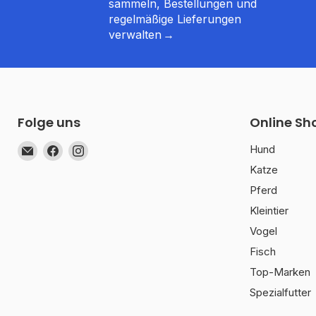
sammeln, Bestellungen und
regelmäßige Lieferungen
verwalten
Folge uns
Online Sh
Email
Finden
Finden
Hund
muunchy.de
Sie
Sie
Katze
uns
uns
Pferd
auf
auf
Kleintier
Facebook
Instagram
Vogel
Fisch
Top-Marken
Spezialfutter