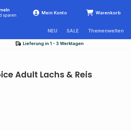
meln
Mein Konto
Warenkorb
Warenkorb
d sparen
anzeigen
NEU
SALE
Themenwelten
Lieferung in 1 - 3 Werktagen
ice Adult Lachs & Reis
is