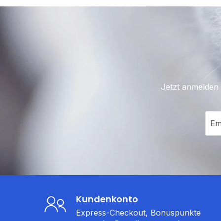
Jetzt anmelden 
Em
Kundenkonto
Express-Checkout, Bonuspunkte