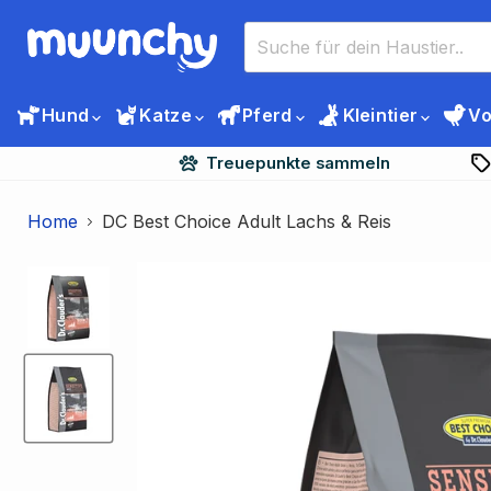
Hund
Katze
Pferd
Kleintier
Vo
Treuepunkte sammeln
Home
DC Best Choice Adult Lachs & Reis