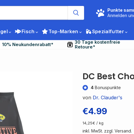
Punkte sam
Anmelden un
gel
Fisch
Top-Marken
Spezialfutter
30 Tage kostenfreie
10% Neukundenrabatt*
Retoure*
DC Best Cho
4
Bonuspunkte
von
Dr. Clauder's
Aktueller Pre
€4.99
14,25€ / kg
inkl. MwSt. zzgl. Versand.